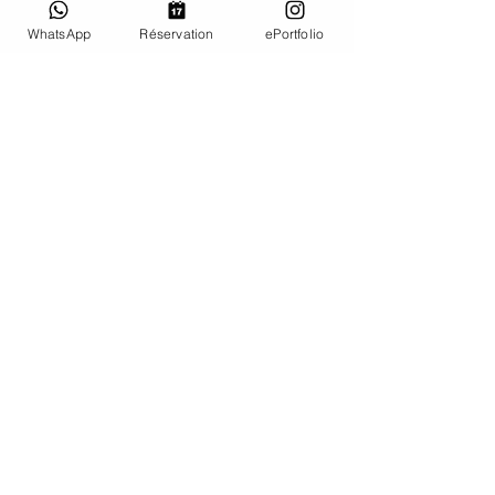
WhatsApp
Réservation
ePortfolio
Je donne mon avis
"Sarah est merveilleuse. Douce,
ouverte, et magique
:-) allez-y les yeux fermés, vous
reviendrez ! Encore mille mercis
pour le travail très professionnel
et de grande qualité, totale
confiance."
Rose Marie